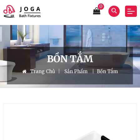
0
BỒN TẮM
Trang Chủ
|
Sản Phẩm
|
Bồn Tắm