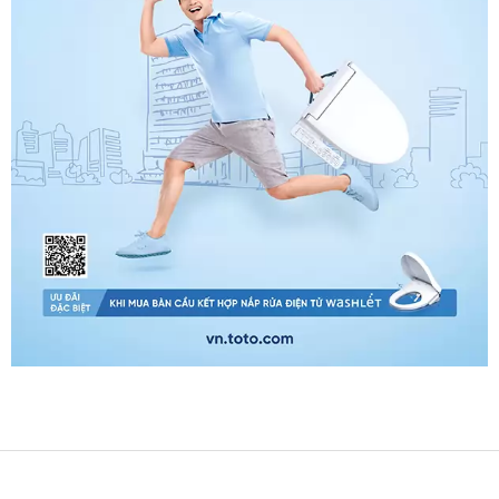
Bồn Tắm Chân Yếm Caesar
AT0870L/R
15.000.000
đ
18.000.000
đ
Chậu Rửa Đặt Bàn Viglacera
V26
1.180.000
đ
Chậu Rửa Đặt Bàn Viglacera