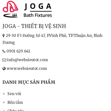
V26
1.180.000
đ
JOGA - THIẾT BỊ VỆ SINH
29-30 F3 Đường Số 47, P.Vĩnh Phú, TP.Thuận An, Bình
Dương
Chậu Rửa Đặt Bàn Viglacera
V26
0901 629 641
1.180.000
đ
info@websieutot.com
www.websieutot.com
DANH MỤC SẢN PHẨM
Chậu Rửa Đặt Bàn Viglacera
Sen vòi
V26
Bồn tắm