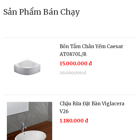
18.000.000
đ
Sản Phẩm Bán Chạy
Bồn Tắm Chân Yếm Caesar
AT0870L/R
15.000.000
đ
18.000.000
đ
Chậu Rửa Đặt Bàn Viglacera
V26
1.180.000
đ