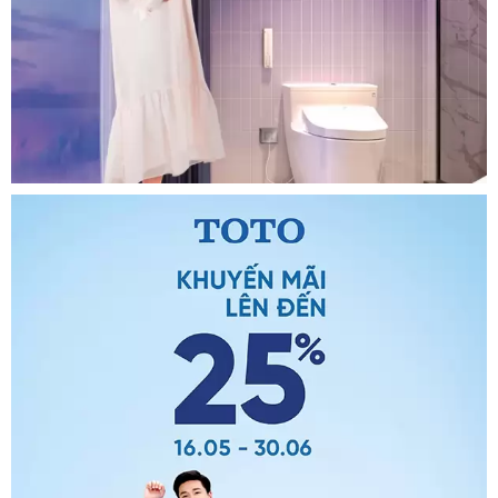
Chậu Rửa Đặt Bàn Viglacera
V26
830.000
đ
1.180.000
đ
Bồn Tắm Chân Yếm Caesar
AT0870L/R
18.000.000
đ