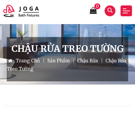
0
CHẬU RỬA TREO TƯỜNG
Trang Chủ
|
Sản Phẩm
|
Chậu Rửa
|
Chậu Rửa
Treo Tường
Bồn Tắm Chân Yếm Caesar
AT0870L/R