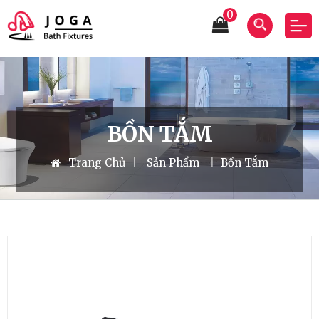
0
BỒN TẮM
Trang Chủ
|
Sản Phẩm
|
Bồn Tắm