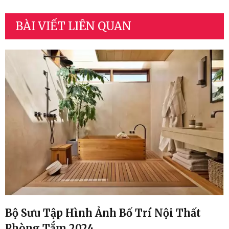
BÀI VIẾT LIÊN QUAN
h Bố Trí Nội Thất
Bộ Sưu Tập Hình Ản