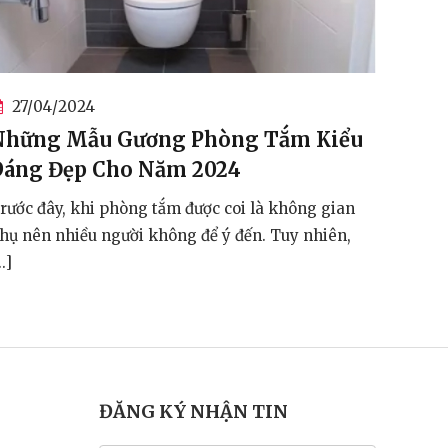
27/04/2024
27
Những Mẫu Gương Phòng Tắm Kiểu
Nhữ
Dáng Đẹp Cho Năm 2024
Dán
Trước đây, khi phòng tắm được coi là không gian
Trước
phụ nên nhiều người không để ý đến. Tuy nhiên,
phụ n
[...]
[...]
ĐĂNG KÝ NHẬN TIN